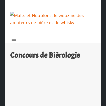
Concours de Bièrologie
Les lauréats du Concours de Bièrologie
Heineken 2017
par
Ch. Hamieau
|
Mai 18, 2017
|
Les News
|
0
|
Il y a tout juste une semaine, le 11
mai dernier, se sont tenues à Paris