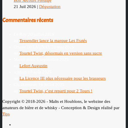
Bon Secours Prestige
21 Juil 2026
|
Dégustation
Commentaires récents
Le Roy
20 juillet 2026
on
Tessendier lance la marque Les Fratés
Oriane DELAUNAY
31 mai 2026
on
Tourtel Twist, désormais en version sans sucre
Martin marc
6 septembre 2025
on
Lefort Augustin
schhub
17 août 2025
on
La Licence III plus nécessaire pour les brasseurs
Ch. Hamieau
16 juillet 2025
on
Tourtel Twist, c’est reparti pour 2 Tours !
Copyright © 2018-2026 - Malts et Houblons, le webzine des
amateurs de bière et de whisky - Conception & Design réalisé par
Tips