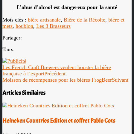
L’abus d’alcool est dangereux pour la santé
Mots clés :
bière artisanale
,
Bière de la Récolte
,
bière et
mets
,
houblon
,
Les 3 Brasseurs
Partager:
Taux:
Les French Craft Brewers veulent booster la bière
française à l’export
Précédent
Moisson de récompenses pour les bières FrogBeer
Suivant
Articles Similaires
Heineken Countries Edition et coffret Pablo Cots