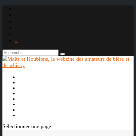
~

À propos
La bière
Le whisky
Agenda
Les vidéos
Les Liens

Sélectionner une page