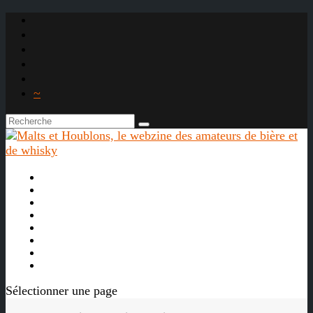
~

À propos
La bière
Le whisky
Agenda
Les vidéos
Les Liens

Sélectionner une page