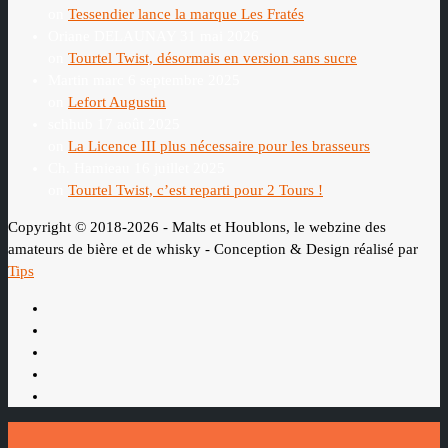
on
Tessendier lance la marque Les Fratés
Oriane DELAUNAY
31 mai 2026
on
Tourtel Twist, désormais en version sans sucre
Martin marc
6 septembre 2025
on
Lefort Augustin
schhub
17 août 2025
on
La Licence III plus nécessaire pour les brasseurs
Ch. Hamieau
16 juillet 2025
on
Tourtel Twist, c’est reparti pour 2 Tours !
Copyright © 2018-2026 - Malts et Houblons, le webzine des
amateurs de bière et de whisky - Conception & Design réalisé par
Tips