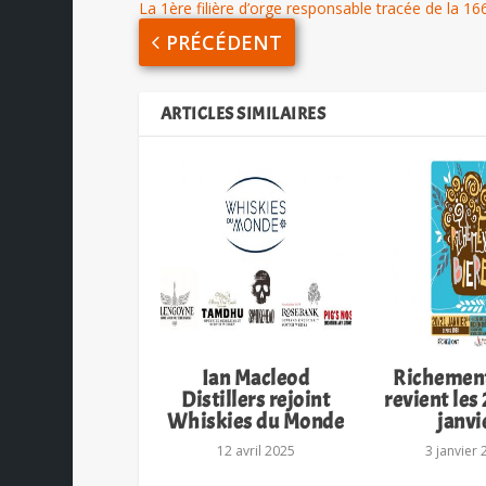
La 1ère filière d’orge responsable tracée de la 16
PRÉCÉDENT
ARTICLES SIMILAIRES
Ian Macleod
Richement
Distillers rejoint
revient les 
Whiskies du Monde
janvi
12 avril 2025
3 janvier