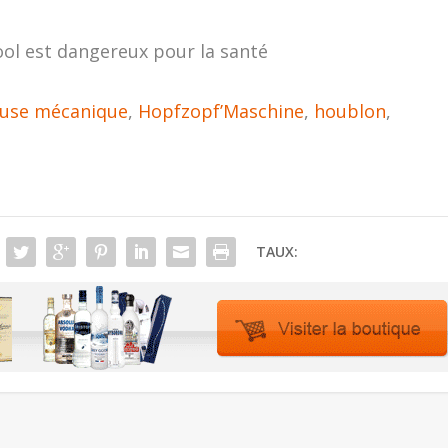
ool est dangereux pour la santé
euse mécanique
,
Hopfzopf’Maschine
,
houblon
,
TAUX: