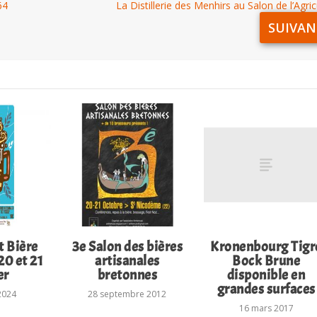
64
La Distillerie des Menhirs au Salon de l’Agric
SUIVAN
 Bière
3e Salon des bières
Kronenbourg Tigr
20 et 21
artisanales
Bock Brune
er
bretonnes
disponible en
grandes surfaces
 2024
28 septembre 2012
16 mars 2017