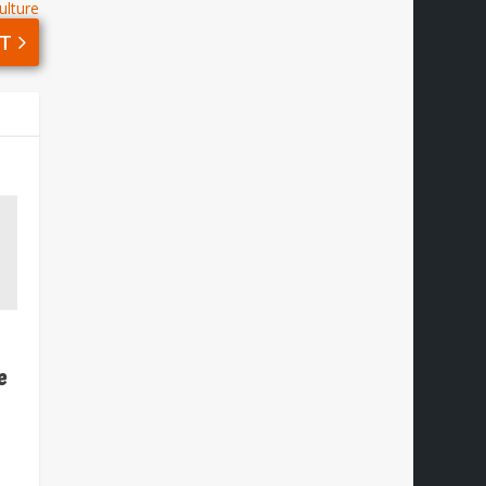
ulture
T
e