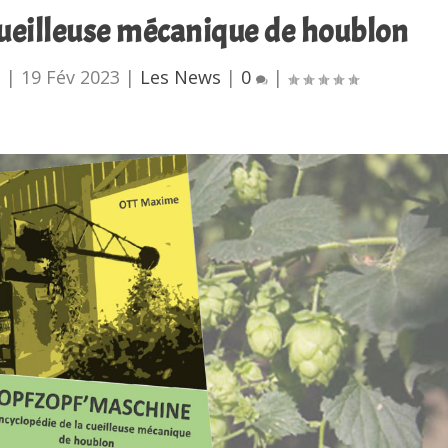
 cueilleuse mécanique de houblon
u
|
19 Fév 2023
|
Les News
|
0
|