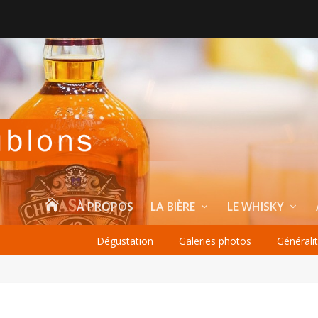

À PROPOS
LA BIÈRE
LE WHISKY
Dégustation
Galeries photos
Générali