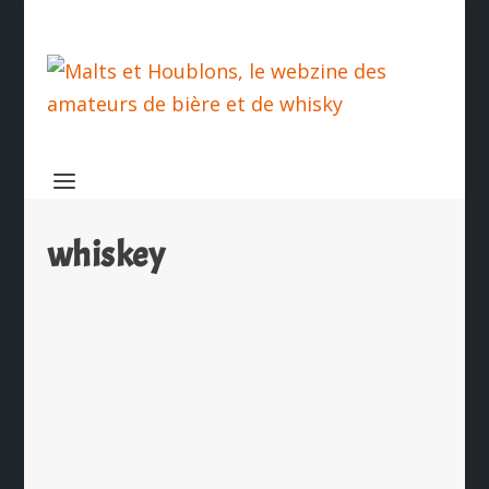
whiskey
Select Yellowstone
par
Ch. Hamieau
|
Fév 2, 2025
|
Dégustation
|
0
|
Le Select de Yellowstone est réalisé
par la Limestone Branch Distillery à