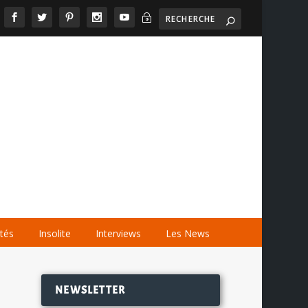
~

AGENDA
LES VIDÉOS
LES LIENS
ités
Insolite
Interviews
Les News
NEWSLETTER