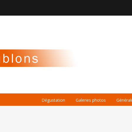

À PROPOS
LA BIÈRE
LE WHISKY
Dégustation
Galeries photos
Général