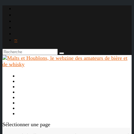
~

À propos
La bière
Le whisky
Agenda
Les vidéos
Les Liens

Sélectionner une page