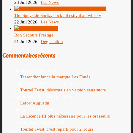
23 Juil 2026
|
Les News
The Speyside Spritz, cocktail estival au whisky
22 Juil 2026
|
Les News
Bon Secours Prestige
21 Juil 2026
|
Dégustation
Commentaires récents
Le Roy
20 juillet 2026
on
Tessendier lance la marque Les Fratés
Oriane DELAUNAY
31 mai 2026
on
Tourtel Twist, désormais en version sans sucre
Martin marc
6 septembre 2025
on
Lefort Augustin
schhub
17 août 2025
on
La Licence III plus nécessaire pour les brasseurs
Ch. Hamieau
16 juillet 2025
on
Tourtel Twist, c’est reparti pour 2 Tours !