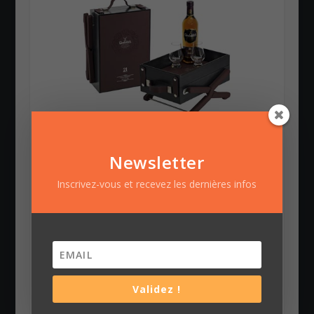
Coffret Glenfiddich Gran Reserva 21
ans d’âge
Newsletter
7 décembre 2011
Inscrivez-vous et recevez les dernières infos
Validez !