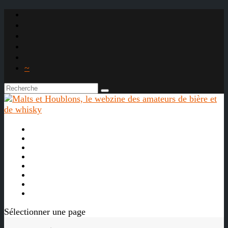
~

À propos
La bière
Le whisky
Agenda
Les vidéos
Les Liens

Sélectionner une page