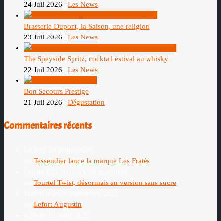
24 Juil 2026
|
Les News
Brasserie Dupont, la Saison, une religion
23 Juil 2026
|
Les News
The Speyside Spritz, cocktail estival au whisky
22 Juil 2026
|
Les News
Bon Secours Prestige
21 Juil 2026
|
Dégustation
Commentaires récents
Le Roy
20 juillet 2026
on
Tessendier lance la marque Les Fratés
Oriane DELAUNAY
31 mai 2026
on
Tourtel Twist, désormais en version sans sucre
Martin marc
6 septembre 2025
on
Lefort Augustin
schhub
17 août 2025