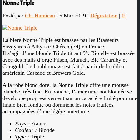
Nonne Triple
Posté par
Ch. Hamieau
|
5 Mar 2019
|
Dégustation
|
0
|
La bière Nonne Triple est brassée par les Brasseurs
Savoyards à Alby-sur-Chéran (74) en France.
Il s’agit d’une blonde Triple titrant 9°. Bio elle est brassée
avec des malts d’orge Pilsen, Munich, Blé Cararuby et
Caragold. Le houblonnage est fait à partir de houblon
américain Cascade et Brewers Gold.
A la robe blond doré, la Nonne Triple offre une mousse
blanche, très fine. En bouche, l’amertume houblonnée se
développe progressivement sur un caractère fruité pour une
finale bien fondue où dominent les notes fruitées
accompagnées d’une légère amertume.
Pays :
France
Couleur :
Blonde
Type :
Triple