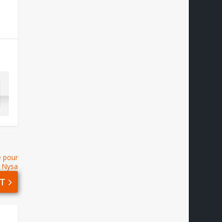
é pour
Nysa
T