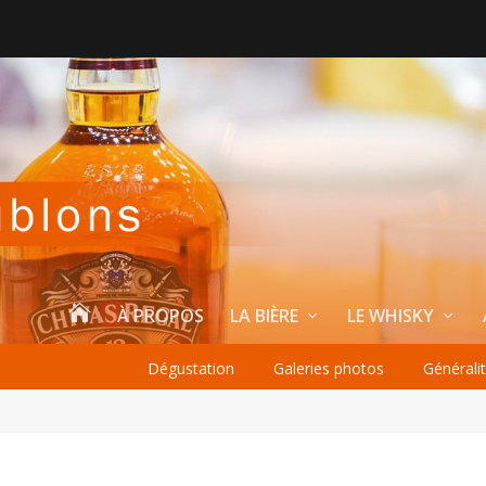

À PROPOS
LA BIÈRE
LE WHISKY
Dégustation
Galeries photos
Générali