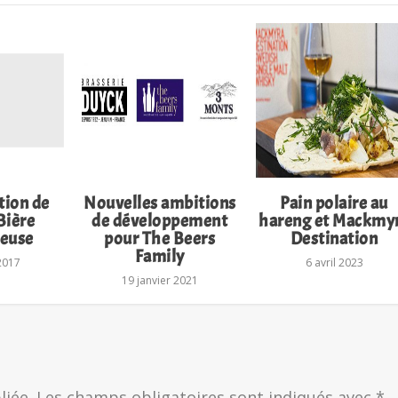
tion de
Nouvelles ambitions
Pain polaire au
Bière
de développement
hareng et Mackmy
euse
pour The Beers
Destination
Family
 2017
6 avril 2023
19 janvier 2021
liée.
Les champs obligatoires sont indiqués avec
*