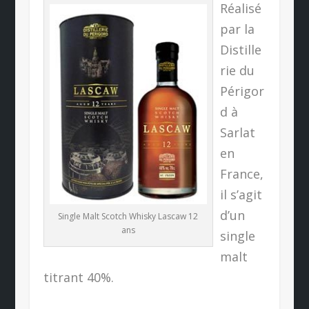
Réalisé
par la
Distille
rie du
Périgor
d à
Sarlat
en
France,
il s’agit
d’un
Single Malt Scotch Whisky Lascaw 12
ans
single
malt
titrant 40%.