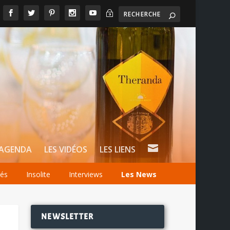
~

AGENDA
LES VIDÉOS
LES LIENS
tés
Insolite
Interviews
Les News
NEWSLETTER