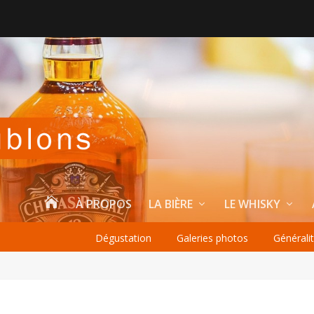

À PROPOS
LA BIÈRE
LE WHISKY
Dégustation
Galeries photos
Générali