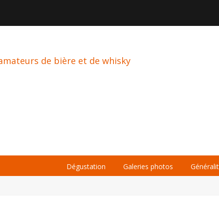

À PROPOS
LA BIÈRE
LE WHISKY
Dégustation
Galeries photos
Générali