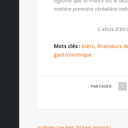
légitime que la France est le de
matière première céréalière indis
L’abus d’alc
Mots clés :
bière
,
Brasseurs d
gastronomique
PARTAGER:
Le Whisky Live Paris 2014 est annoncé !