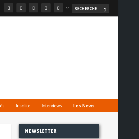
~

AGENDA
LES VIDÉOS
LES LIENS
tés
Insolite
Interviews
Les News
NEWSLETTER