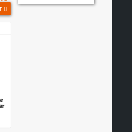
T
de
ar