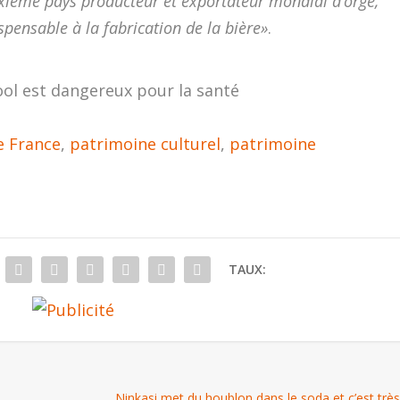
uxième pays producteur et exportateur mondial d’orge,
pensable à la fabrication de la bière»
.
ool est dangereux pour la santé
e France
,
patrimoine culturel
,
patrimoine
TAUX:
Ninkasi met du houblon dans le soda et c’est très