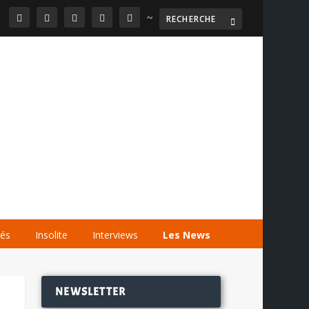
~

AGENDA
LES VIDÉOS
LES LIENS
tés
Insolite
Interviews
Les News
NEWSLETTER