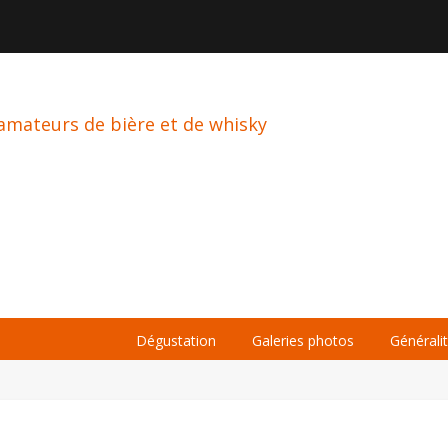

À PROPOS
LA BIÈRE
LE WHISKY
Dégustation
Galeries photos
Générali