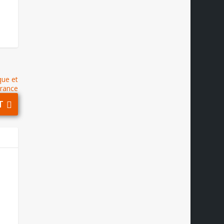
que et
France
T