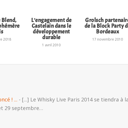
 Blend,
L’engagement de
Grolsch partenair
éphémère
Castelain dans le
de la Block Party 
is
développement
Bordeaux
durable
re 2018
17 novembre 2010
1 avril 2010
cé ! ...
- [...] Le Whisky Live Paris 2014 se tiendra à l
 et 29 septembre…