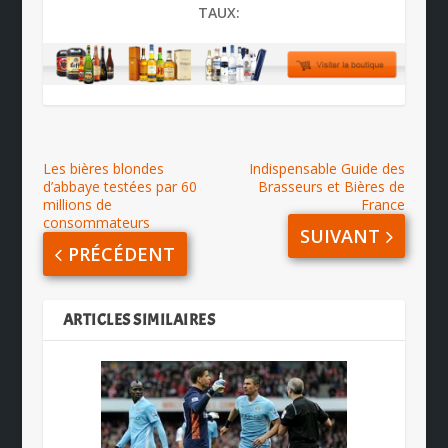
TAUX:
Les bières blondes
Indispensable Guide des
d’abbaye testées par 60
Brasseurs et Bières de
millions de
France
consommateurs
SUIVANT
PRÉCÉDENT
ARTICLES SIMILAIRES