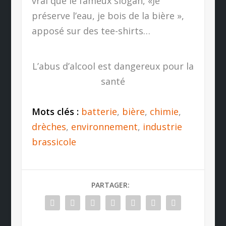
vrai que le fameux slogan, «Je
préserve l’eau, je bois de la bière »,
apposé sur des tee-shirts…
L’abus d’alcool est dangereux pour la
santé
Mots clés :
batterie
,
bière
,
chimie
,
drèches
,
environnement
,
industrie
brassicole
PARTAGER: