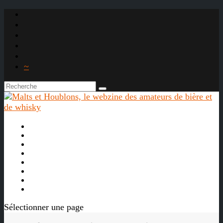
~

À propos
La bière
Le whisky
Agenda
Les vidéos
Les Liens

Sélectionner une page