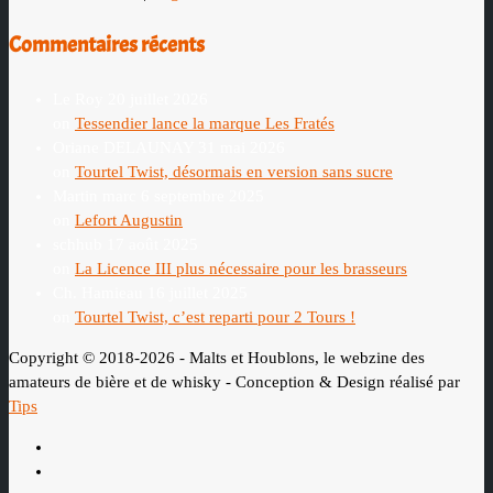
Commentaires récents
Le Roy
20 juillet 2026
on
Tessendier lance la marque Les Fratés
Oriane DELAUNAY
31 mai 2026
on
Tourtel Twist, désormais en version sans sucre
Martin marc
6 septembre 2025
on
Lefort Augustin
schhub
17 août 2025
on
La Licence III plus nécessaire pour les brasseurs
Ch. Hamieau
16 juillet 2025
on
Tourtel Twist, c’est reparti pour 2 Tours !
Copyright © 2018-2026 - Malts et Houblons, le webzine des
amateurs de bière et de whisky - Conception & Design réalisé par
Tips