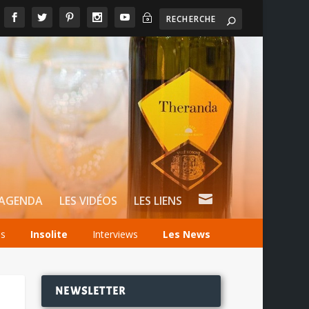
~

AGENDA
LES VIDÉOS
LES LIENS
és
Insolite
Interviews
Les News
NEWSLETTER