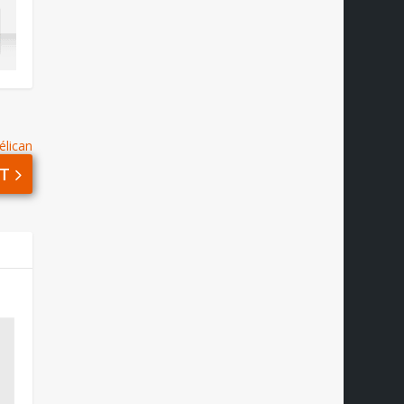
élican
T