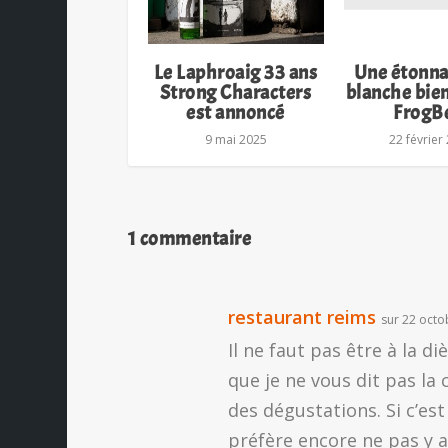
Le Laphroaig 33 ans
Une étonna
Strong Characters
blanche bie
est annoncé
FrogB
9 mai 2025
22 février
1 commentaire
restaurant reims
sur 22 octo
Il ne faut pas être à la d
que je ne vous dit pas la
des dégustations. Si c’es
préfère encore ne pas y a