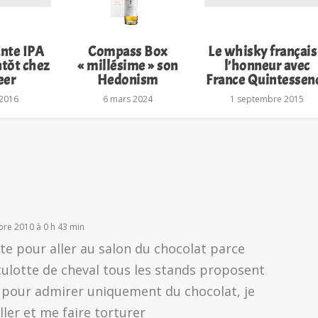
nte IPA
Compass Box
Le whisky français
ntôt chez
« millésime » son
l’honneur avec
eer
Hedonism
France Quintessen
 2016
6 mars 2024
1 septembre 2015
bre 2010 à 0 h 43 min
iète pour aller au salon du chocolat parce
 culotte de cheval tous les stands proposent
t pour admirer uniquement du chocolat, je
ller et me faire torturer