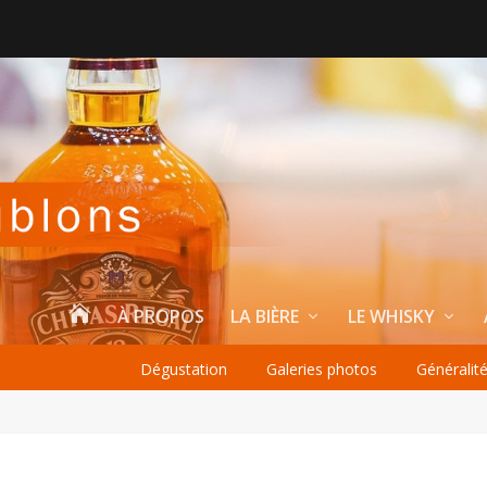

À PROPOS
LA BIÈRE
LE WHISKY
Dégustation
Galeries photos
Généralit