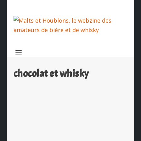
chocolat et whisky
Baileys en robe au Salon du Chocolat
2010
par
Christophe Hamieau
|
Oct 21, 2010
|
Insolite
,
Les
News
|
1
|