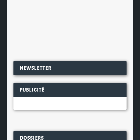
Baileys s’est associé au chocolatier
parisien Maison Julhès et à la
créatrice Carole...
EN SAVOIR PLUS
NEWSLETTER
PUBLICITÉ
DOSSIERS