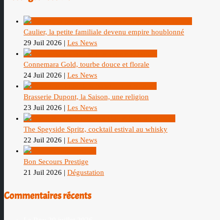
Caulier, la petite familiale devenu empire houblonné
29 Juil 2026
|
Les News
Connemara Gold, tourbe douce et florale
24 Juil 2026
|
Les News
Brasserie Dupont, la Saison, une religion
23 Juil 2026
|
Les News
The Speyside Spritz, cocktail estival au whisky
22 Juil 2026
|
Les News
Bon Secours Prestige
21 Juil 2026
|
Dégustation
Commentaires récents