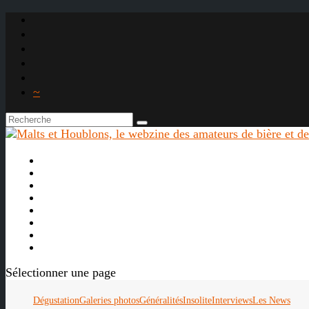
~

À propos
La bière
Le whisky
Agenda
Les vidéos
Les Liens

Sélectionner une page
Dégustation
Galeries photos
Généralités
Insolite
Interviews
Les News