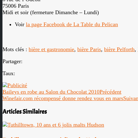
75006 Paris
Midi et soir (fermeture Dimanche – Lundi)
Voir
la page Facebook de La Table du Pelican
Mots clés :
bière et gastronomie
,
bière Paris
,
bière Pelforth
,
Partager:
Taux:
Baileys en robe au Salon du Chocolat 2010
Précédent
Winefair.com récompensé donne rendez vous en mars
Suivan
Articles Similaires