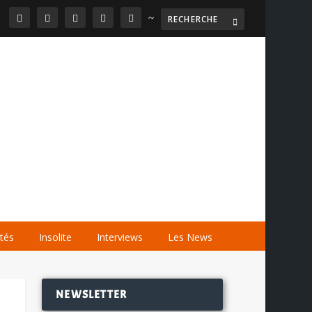
~

AGENDA
LES VIDÉOS
LES LIENS
ités
Insolite
Interviews
Les News
NEWSLETTER