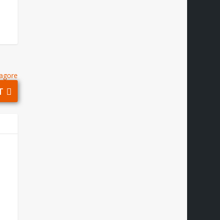
agore
T