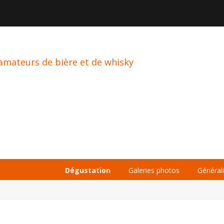

À PROPOS
LA BIÈRE
LE WHISKY
Dégustation
Galeries photos
Général