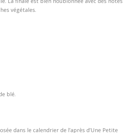
le. La finale est bien houblonnée avec des notes
hes végétales.
de blé.
osée dans le calendrier de l’après d’Une Petite