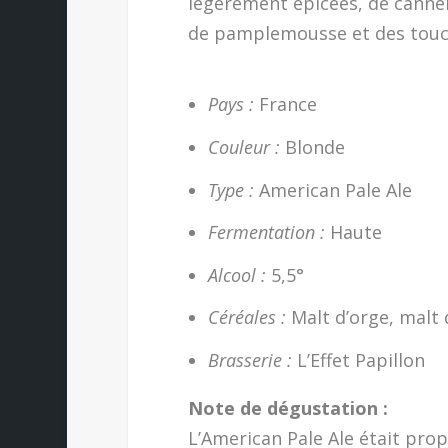
légèrement épicées, de cannel
de pamplemousse et des touc
Pays :
France
Couleur :
Blonde
Type :
American Pale Ale
Fermentation :
Haute
Alcool :
5,5°
Céréales :
Malt d’orge, malt 
Brasserie :
L’Effet Papillon
Note de dégustation :
L’American Pale Ale était prop