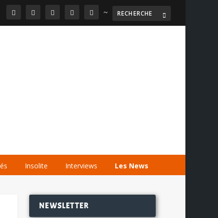
~

AGENDA
LES VIDÉOS
LES LIENS
tés
Insolite
Interviews
Les News
NEWSLETTER