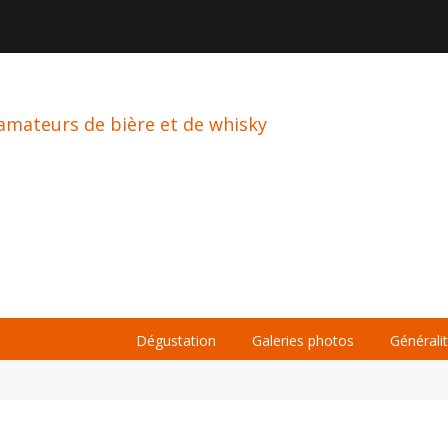

À PROPOS
LA BIÈRE
LE WHISKY
Dégustation
Galeries photos
Générali