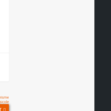
urisme
sicole
T