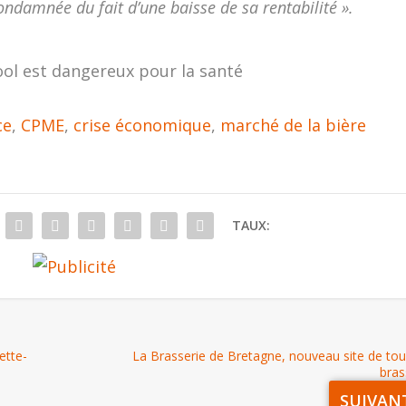
ondamnée du fait d’une baisse de sa rentabilité ».
ool est dangereux pour la santé
ce
,
CPME
,
crise économique
,
marché de la bière
TAUX:
ette-
La Brasserie de Bretagne, nouveau site de to
bras
SUIVAN