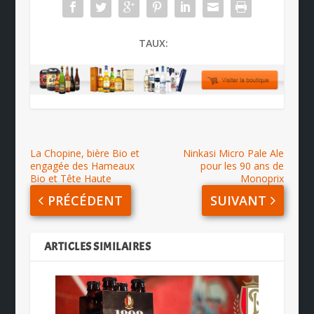
TAUX:
La Chopine, bière Bio et
Ninkasi Micro Pale Ale
engagée des Hameaux
pour les 90 ans de
Bio et Tête Haute
Monoprix
PRÉCÉDENT
SUIVANT
ARTICLES SIMILAIRES