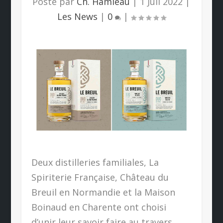
Posté par
Ch. Hamieau
|
1 Juil 2022
|
Les News
|
0
|
Deux distilleries familiales, La
Spiriterie Française, Château du
Breuil en Normandie et la Maison
Boinaud en Charente ont choisi
d’unir leur savoir faire au travers