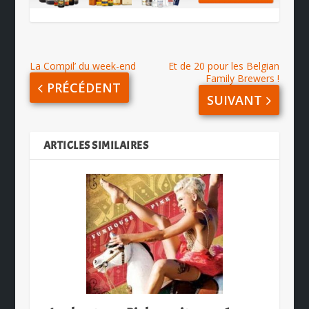
La Compil’ du week-end
Et de 20 pour les Belgian
Family Brewers !
PRÉCÉDENT
SUIVANT
ARTICLES SIMILAIRES