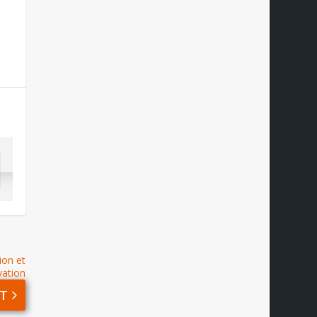
ion et
vation
T