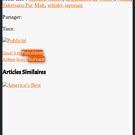
Taketsuru Pur Malt
,
whisky japonais
Partager:
Taux:
Précédent
Duvel 6,66
Suivant
Ardbeg Scorch
Articles Similaires