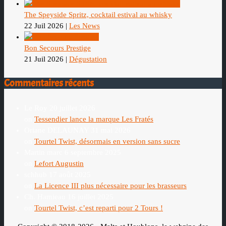
The Speyside Spritz, cocktail estival au whisky
22 Juil 2026
|
Les News
Bon Secours Prestige
21 Juil 2026
|
Dégustation
Commentaires récents
Le Roy
20 juillet 2026
on
Tessendier lance la marque Les Fratés
Oriane DELAUNAY
31 mai 2026
on
Tourtel Twist, désormais en version sans sucre
Martin marc
6 septembre 2025
on
Lefort Augustin
schhub
17 août 2025
on
La Licence III plus nécessaire pour les brasseurs
Ch. Hamieau
16 juillet 2025
on
Tourtel Twist, c’est reparti pour 2 Tours !