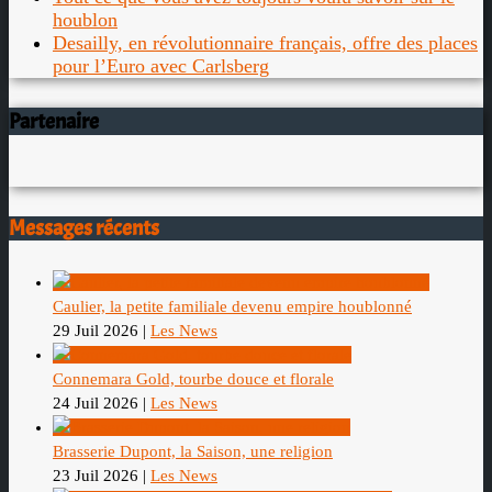
houblon
Desailly, en révolutionnaire français, offre des places
pour l’Euro avec Carlsberg
Partenaire
Messages récents
Caulier, la petite familiale devenu empire houblonné
29 Juil 2026
|
Les News
Connemara Gold, tourbe douce et florale
24 Juil 2026
|
Les News
Brasserie Dupont, la Saison, une religion
23 Juil 2026
|
Les News