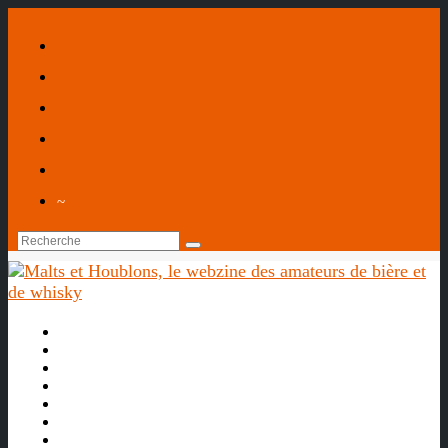
~

À propos
La bière
Le whisky
Agenda
Les vidéos
Les Liens