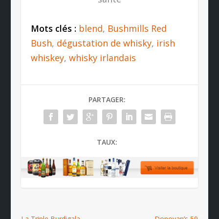
Mots clés :
blend
,
Bushmills Red
Bush
,
dégustation de whisky
,
irish
whiskey
,
whisky irlandais
PARTAGER:
TAUX:
La Triple Burdigala
Donovan’s 59