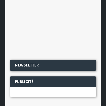
par
Ch. Hamieau
|
Mar 26, 2012
|
Les News
|
0
|
La préparation du Baba Nikka par
Jacques Genin Que les amateurs de
baba, cette célèbre pâtisserie...
EN SAVOIR PLUS
NEWSLETTER
PUBLICITÉ