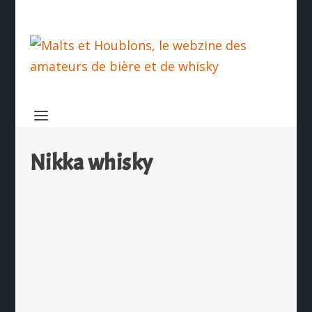
Nikka whisky
Miyagikyo ressuscite son 10 ans
par
Ch. Hamieau
|
Mar 23, 2026
|
Les News
|
0
|
Après dix ans d’absence, Nikka remet
à sa gamme une expression