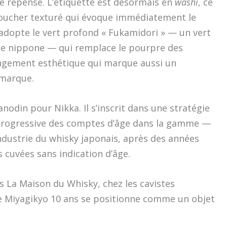
 été repensé. L’étiquette est désormais en
washi
, ce
 toucher texturé qui évoque immédiatement le
n adopte le vert profond « Fukamidori » — un vert
elle nippone — qui remplace le pourpre des
ngement esthétique qui marque aussi un
 marque.
anodin pour Nikka. Il s’inscrit dans une stratégie
 progressive des comptes d’âge dans la gamme —
ndustrie du whisky japonais, après des années
 cuvées sans indication d’âge.
s La Maison du Whisky, chez les cavistes
 le Miyagikyo 10 ans se positionne comme un objet