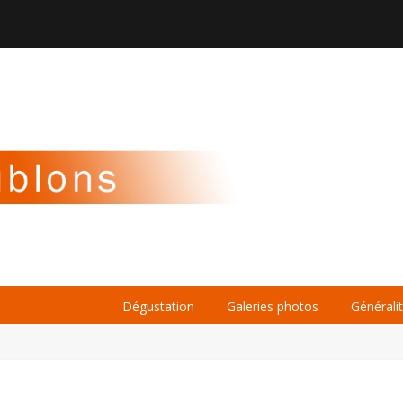

À PROPOS
LA BIÈRE
LE WHISKY
Dégustation
Galeries photos
Générali