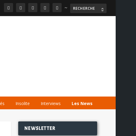
~

AGENDA
LES VIDÉOS
LES LIENS
tés
Insolite
Interviews
Les News
NEWSLETTER