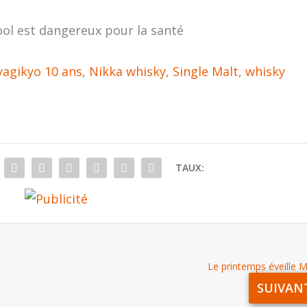
ool est dangereux pour la santé
yagikyo 10 ans
,
Nikka whisky
,
Single Malt
,
whisky
TAUX:
Le printemps éveille 
SUIVAN