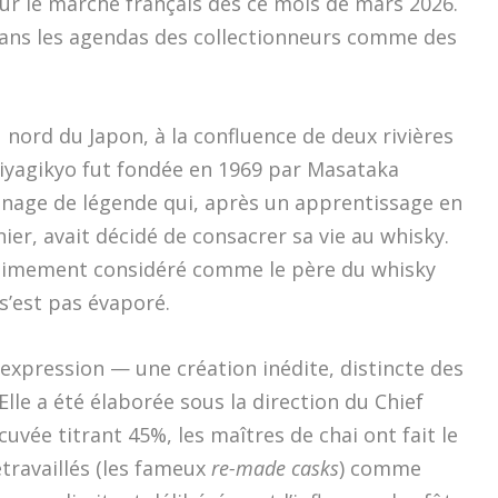
sur le marché français dès ce mois de mars 2026.
ans les agendas des collectionneurs comme des
nord du Japon, à la confluence de deux rivières
 Miyagikyo fut fondée en 1969 par Masataka
age de légende qui, après un apprentissage en
ier, avait décidé de consacrer sa vie au whisky.
nimement considéré comme le père du whisky
 s’est pas évaporé.
 expression — une création inédite, distincte des
Elle a été élaborée sous la direction du Chief
 cuvée titrant 45%, les maîtres de chai ont fait le
etravaillés (les fameux
re-made casks
) comme