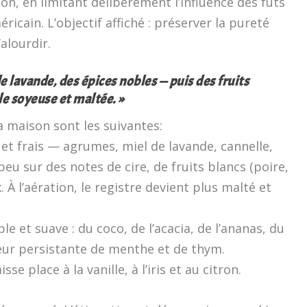
n, en limitant délibérément l’influence des fûts
icain. L’objectif affiché : préserver la pureté
’alourdir.
de lavande, des épices nobles — puis des fruits
ale soyeuse et maltée. »
a maison sont les suivantes:
n et frais — agrumes, miel de lavande, cannelle,
u sur des notes de cire, de fruits blancs (poire,
 À l’aération, le registre devient plus malté et
e et suave : du coco, de l’acacia, de l’ananas, du
heur persistante de menthe et de thym.
sse place à la vanille, à l’iris et au citron.