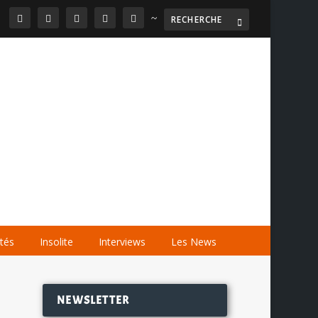
~

AGENDA
LES VIDÉOS
LES LIENS
ités
Insolite
Interviews
Les News
NEWSLETTER