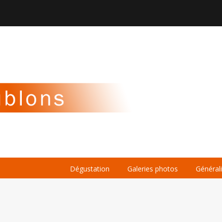

À PROPOS
LA BIÈRE
LE WHISKY
Dégustation
Galeries photos
Général