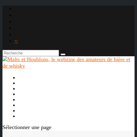
~

À propos
La bière
Le whisky
Agenda
Les vidéos
Les Liens

Sélectionner une page