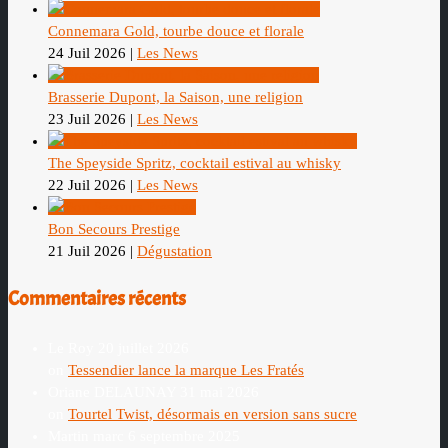
Connemara Gold, tourbe douce et florale
24 Juil 2026
|
Les News
Brasserie Dupont, la Saison, une religion
23 Juil 2026
|
Les News
The Speyside Spritz, cocktail estival au whisky
22 Juil 2026
|
Les News
Bon Secours Prestige
21 Juil 2026
|
Dégustation
Commentaires récents
Le Roy
20 juillet 2026
on
Tessendier lance la marque Les Fratés
Oriane DELAUNAY
31 mai 2026
on
Tourtel Twist, désormais en version sans sucre
Martin marc
6 septembre 2025