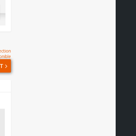
ection
onible
T