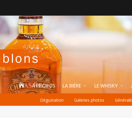

À PROPOS
LA BIÈRE
LE WHISKY
Dégustation
Galeries photos
Générali