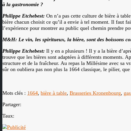
à la gastronomie ?
Philippe Etchebest:
On n’a pas cette culture de bière à table
bière chacun choisit ce qu’il a envie à tel moment. Il faut f
l’expérience pour montrer au public quel chemin prendre pou
M&H: Le vin, les spiritueux, la bière, sont des boissons co
Philippe Etchebest:
Il y en a plusieurs ! Il y a la bière d’
trouve que les bières sont adaptées à différents moments. Après
structure et de la fraîcheur. Au repas la Millésime avec sa v
sûr on oubliera pas non plus la 1664 classique, le pilier, que
Mots clés :
1664
,
bière à table
,
Brasseries Kronenbourg
,
gas
Partager:
Taux: