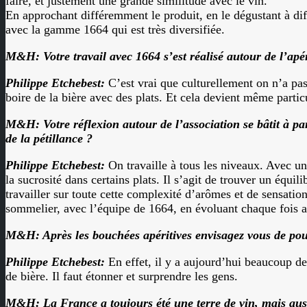
faire, et justement une grande similitude avec le vin.
En approchant différemment le produit, en le dégustant à dif
avec la gamme 1664 qui est très diversifiée.
M&H: Votre travail avec 1664 s’est réalisé autour de l’apé
Philippe Etchebest:
C’est vrai que culturellement on n’a pas 
boire de la bière avec des plats. Et cela devient même particu
M&H: Votre réflexion autour de l’association se bâtit à par
de la pétillance ?
Philippe Etchebest:
On travaille à tous les niveaux. Avec u
la sucrosité dans certains plats. Il s’agit de trouver un équi
travailler sur toute cette complexité d’arômes et de sensati
sommelier, avec l’équipe de 1664, en évoluant chaque fois au
M&H: Après les bouchées apéritives envisagez vous de pouss
Philippe Etchebest:
En effet, il y a aujourd’hui beaucoup d
de bière. Il faut étonner et surprendre les gens.
M&H: La France a toujours été une terre de vin, mais auss