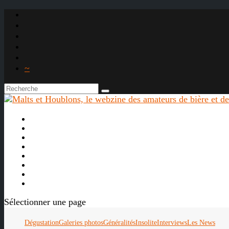
~

À propos
La bière
Le whisky
Agenda
Les vidéos
Les Liens

Sélectionner une page
Dégustation
Galeries photos
Généralités
Insolite
Interviews
Les News