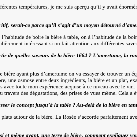
férentes températures, je me suis aperçu qu’il y avait énormé
ritif, serait-ce parce qu’il s’agit d’un moyen détourné d’am
l’habitude de boire la bière à table, on à l’habitude de la boir
lièrement intéressant si on fait attention aux différentes save
tir de quelles saveurs de la bière 1664 ? L’amertume, la ron
ne bière ayant plus d’amertume on va essayer de trouver un éq
libre, une osmose entre deux ingrédients, la bière et un plat, 
ons avec toute mon expérience acquise à ce niveau avec le vin
 travers des dégustations, des prises de vues même. Cela a ét
er le concept jusqu’à la table ? Au-delà de la bière en tant
e plats autour de la bière. La Rosée s’accorde parfaitement 
i et même avant, une terre de bière, comment expliquez vous