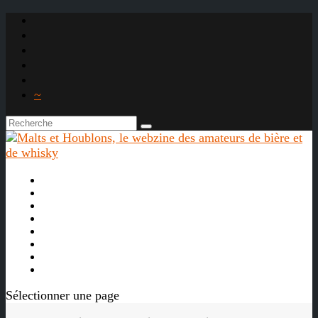
~

À propos
La bière
Le whisky
Agenda
Les vidéos
Les Liens

Sélectionner une page