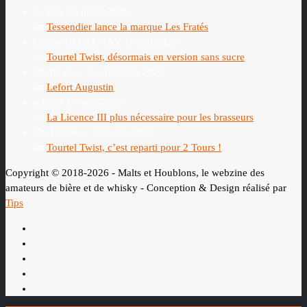
Le Roy
20 juillet 2026
on
Tessendier lance la marque Les Fratés
Oriane DELAUNAY
31 mai 2026
on
Tourtel Twist, désormais en version sans sucre
Martin marc
6 septembre 2025
on
Lefort Augustin
schhub
17 août 2025
on
La Licence III plus nécessaire pour les brasseurs
Ch. Hamieau
16 juillet 2025
on
Tourtel Twist, c’est reparti pour 2 Tours !
Copyright © 2018-2026 - Malts et Houblons, le webzine des
amateurs de bière et de whisky - Conception & Design réalisé par
Tips