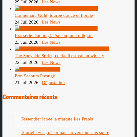
29 Juil 2026
|
Les News
Connemara Gold, tourbe douce et florale
24 Juil 2026
|
Les News
Brasserie Dupont, la Saison, une religion
23 Juil 2026
|
Les News
The Speyside Spritz, cocktail estival au whisky
22 Juil 2026
|
Les News
Bon Secours Prestige
21 Juil 2026
|
Dégustation
Commentaires récents
Le Roy
20 juillet 2026
on
Tessendier lance la marque Les Fratés
Oriane DELAUNAY
31 mai 2026
on
Tourtel Twist, désormais en version sans sucre