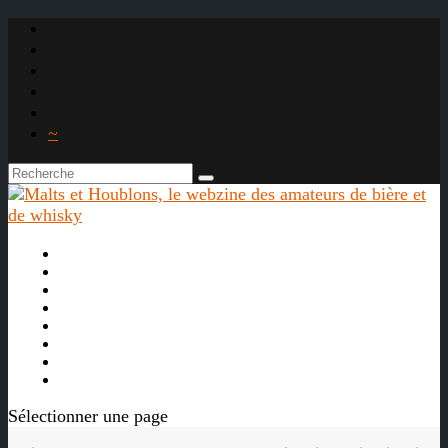
~

À propos
La bière
Le whisky
Agenda
Les vidéos
Les Liens

Sélectionner une page