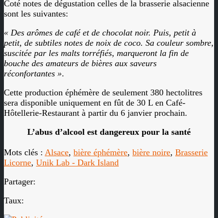
Coté notes de dégustation celles de la brasserie alsacienne
sont les suivantes:
« Des arômes de café et de chocolat noir. Puis, petit à
petit, de subtiles notes de noix de coco. Sa couleur sombre,
suscitée par les malts torréfiés, marqueront la fin de
bouche des amateurs de bières aux saveurs
réconfortantes »
.
Cette production éphémère de seulement 380 hectolitres
sera disponible uniquement en fût de 30 L en Café-
Hôtellerie-Restaurant à partir du 6 janvier prochain.
L’abus d’alcool est dangereux pour la santé
Mots clés :
Alsace
,
bière éphémère
,
bière noire
,
Brasserie
Licorne
,
Unik Lab - Dark Island
Partager:
Taux: