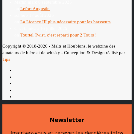
Martin marc
6 septembre 2025
on
Lefort Augustin
schhub
17 août 2025
on
La Licence III plus nécessaire pour les brasseurs
Ch. Hamieau
16 juillet 2025
on
Tourtel Twist, c’est reparti pour 2 Tours !
Copyright © 2018-2026 - Malts et Houblons, le webzine des
amateurs de bière et de whisky - Conception & Design réalisé par
Tips
Newsletter
Inscrivez-vous et recevez les dernières infos