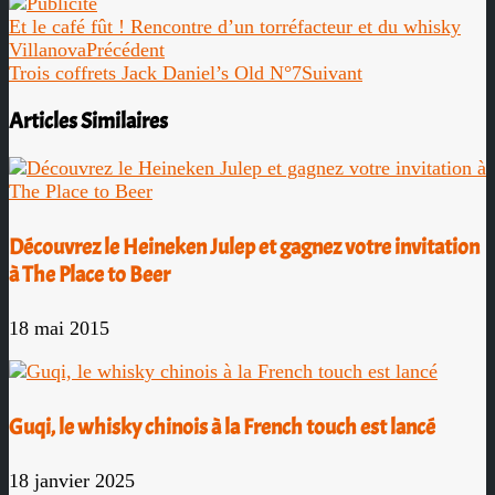
Et le café fût ! Rencontre d’un torréfacteur et du whisky
Villanova
Précédent
Trois coffrets Jack Daniel’s Old N°7
Suivant
Articles Similaires
Découvrez le Heineken Julep et gagnez votre invitation
à The Place to Beer
18 mai 2015
Guqi, le whisky chinois à la French touch est lancé
18 janvier 2025