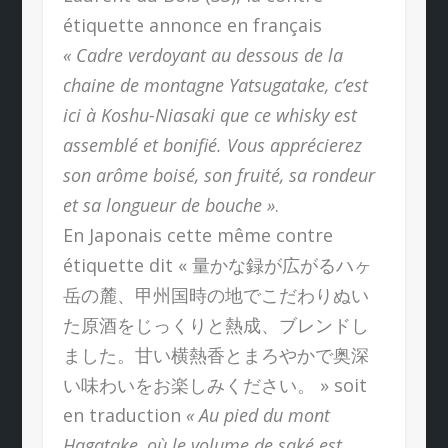
étiquette annonce en français
« Cadre verdoyant au dessous de la
chaine de montagne Yatsugatake, c’est
ici à Koshu-Niasaki que ce whisky est
assemblé et bonifié. Vous apprécierez
son arôme boisé, son fruité, sa rondeur
et sa longueur de bouche »
.
En Japonais cette même contre
étiquette dit « 量かな録が広がるハヶ
岳の麓、甲州国時の地でこだわりぬい
た原酒をじっくりと熱成、ブレンドし
ました。甘い横熱香とまろやかで奥深
い味わいをお楽しみください。 » soit
en traduction
« Au pied du mont
Hagatake, où le volume de saké est