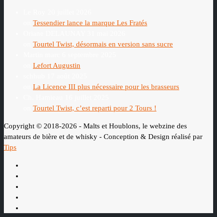
Le Roy
20 juillet 2026
on
Tessendier lance la marque Les Fratés
Oriane DELAUNAY
31 mai 2026
on
Tourtel Twist, désormais en version sans sucre
Martin marc
6 septembre 2025
on
Lefort Augustin
schhub
17 août 2025
on
La Licence III plus nécessaire pour les brasseurs
Ch. Hamieau
16 juillet 2025
on
Tourtel Twist, c’est reparti pour 2 Tours !
Copyright © 2018-2026 - Malts et Houblons, le webzine des
amateurs de bière et de whisky - Conception & Design réalisé par
Tips