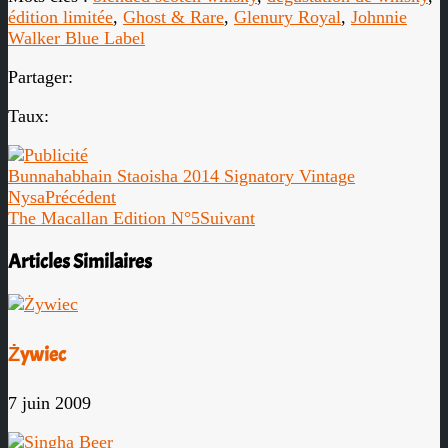
édition limitée
,
Ghost & Rare
,
Glenury Royal
,
Johnnie
Walker Blue Label
Partager:
Taux:
Bunnahabhain Staoisha 2014 Signatory Vintage
Nysa
Précédent
The Macallan Edition N°5
Suivant
Articles Similaires
Żywiec
7 juin 2009