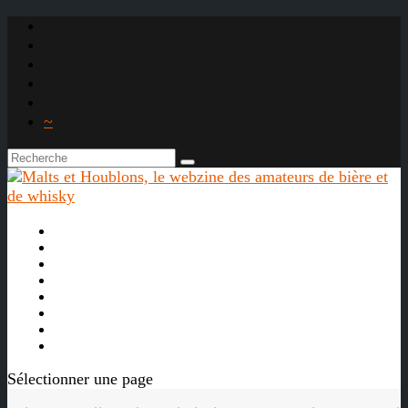
~

À propos
La bière
Le whisky
Agenda
Les vidéos
Les Liens

Sélectionner une page