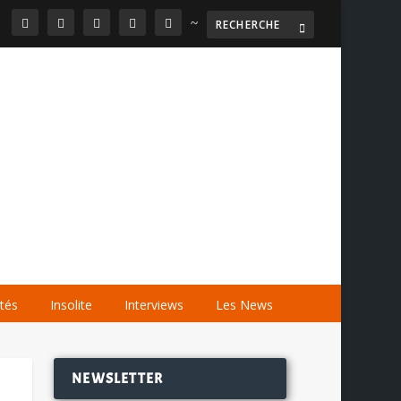
~

AGENDA
LES VIDÉOS
LES LIENS
ités
Insolite
Interviews
Les News
NEWSLETTER