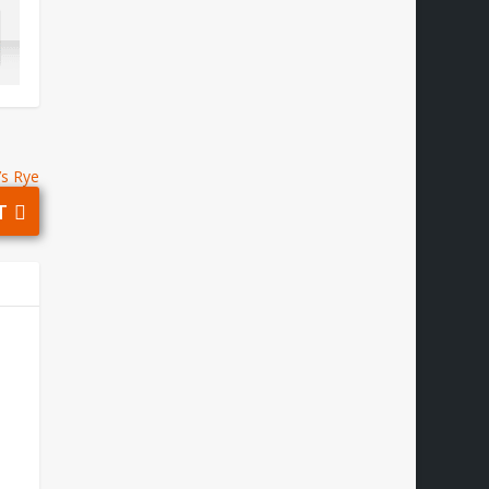
’s Rye
T