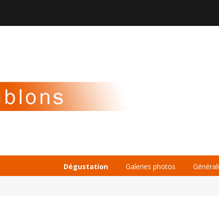

À PROPOS
LA BIÈRE
LE WHISKY
Dégustation
Galeries photos
Général