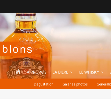

À PROPOS
LA BIÈRE
LE WHISKY
Dégustation
Galeries photos
Générali