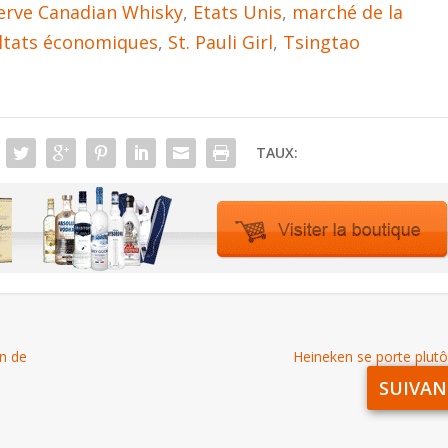
serve Canadian Whisky
,
Etats Unis
,
marché de la
ltats économiques
,
St. Pauli Girl
,
Tsingtao
TAUX:
n de
Heineken se porte plutô
SUIVAN