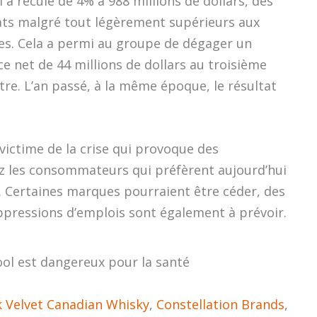
i a reculé de 4% à 988 millions de dollars, des
ats malgré tout légèrement supérieurs aux
es. Cela a permi au groupe de dégager un
ce net de 44 millions de dollars au troisième
tre. L’an passé, à la même époque, le résultat
 victime de la crise qui provoque des
 les consommateurs qui préfèrent aujourd’hui
 Certaines marques pourraient être céder, des
ppressions d’emplois sont également à prévoir.
ool est dangereux pour la santé
k Velvet Canadian Whisky
,
Constellation Brands
,