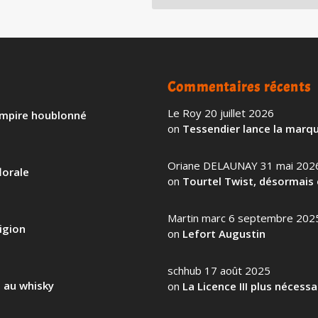
Commentaires récents
Le Roy
20 juillet 2026
 empire houblonné
on
Tessendier lance la marqu
Oriane DELAUNAY
31 mai 202
lorale
on
Tourtel Twist, désormais 
Martin marc
6 septembre 202
igion
on
Lefort Augustin
schhub
17 août 2025
l au whisky
on
La Licence III plus nécess