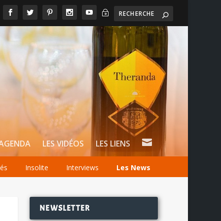
~

AGENDA
LES VIDÉOS
LES LIENS
tés
Insolite
Interviews
Les News
NEWSLETTER