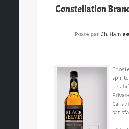
Constellation Brand
Posté par
Ch. Hamiea
Conste
spirit
des bi
Privat
Canadi
satisfa