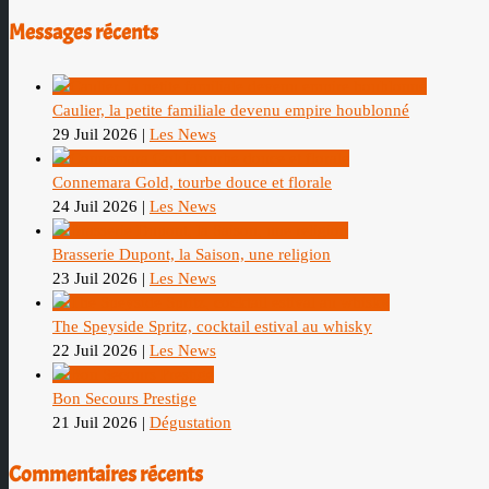
Messages récents
Caulier, la petite familiale devenu empire houblonné
29 Juil 2026
|
Les News
Connemara Gold, tourbe douce et florale
24 Juil 2026
|
Les News
Brasserie Dupont, la Saison, une religion
23 Juil 2026
|
Les News
The Speyside Spritz, cocktail estival au whisky
22 Juil 2026
|
Les News
Bon Secours Prestige
21 Juil 2026
|
Dégustation
Commentaires récents