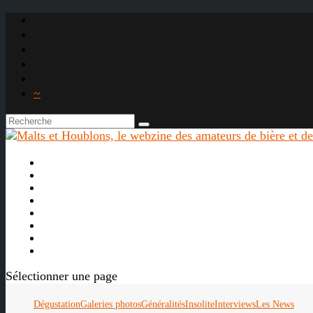
~

À propos
La bière
Le whisky
Agenda
Les vidéos
Les Liens

Sélectionner une page
Dégustation
Galeries photos
Généralités
Insolite
Interviews
Les News