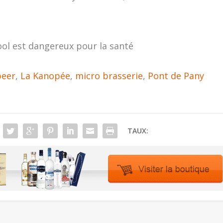
ool est dangereux pour la santé
beer
,
La Kanopée
,
micro brasserie
,
Pont de Pany
TAUX: