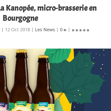
La Kanopée, micro-brasserie en
Bourgogne
u
|
12 Oct 2018
|
Les News
|
0
|