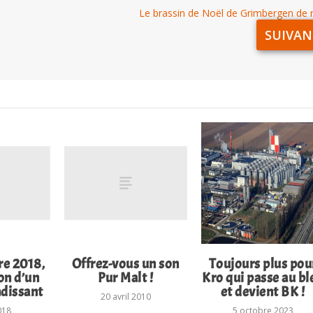
Le brassin de Noël de Grimbergen de 
SUIVAN
re 2018,
Offrez-vous un son
Toujours plus pou
on d’un
Pur Malt !
Kro qui passe au bl
ndissant
et devient BK !
20 avril 2010
2018
5 octobre 2023