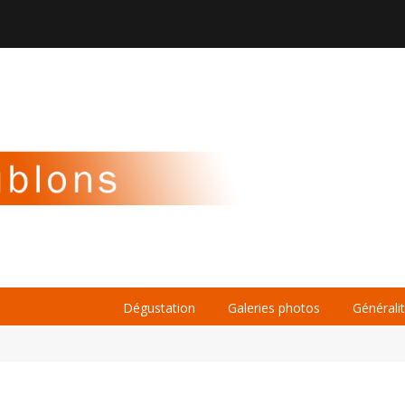

À PROPOS
LA BIÈRE
LE WHISKY
Dégustation
Galeries photos
Générali