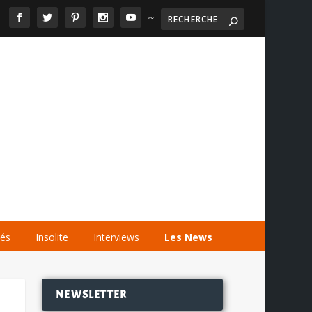
~

AGENDA
LES VIDÉOS
LES LIENS
tés
Insolite
Interviews
Les News
NEWSLETTER