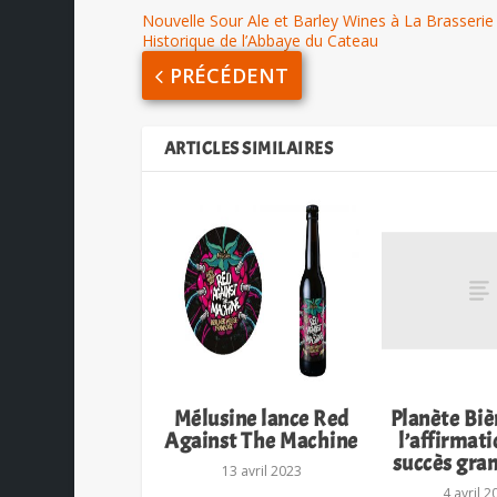
Nouvelle Sour Ale et Barley Wines à La Brasserie
Historique de l’Abbaye du Cateau
PRÉCÉDENT
ARTICLES SIMILAIRES
Mélusine lance Red
Planète Biè
Against The Machine
l’affirmati
succès gra
13 avril 2023
4 avril 