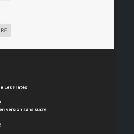
e Les Fratés
6
en version sans sucre
5