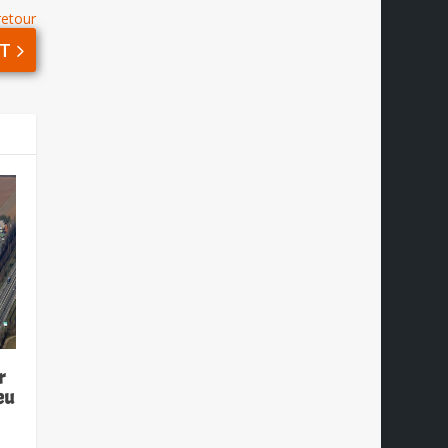
retour
T
r
eu