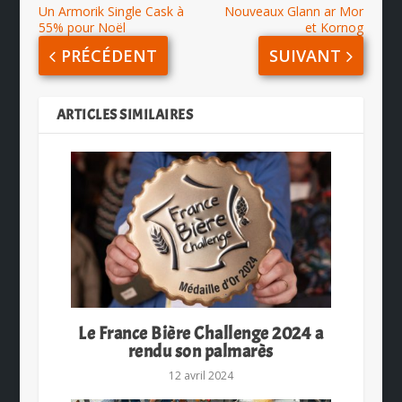
Un Armorik Single Cask à
Nouveaux Glann ar Mor
55% pour Noël
et Kornog
PRÉCÉDENT
SUIVANT
ARTICLES SIMILAIRES
Le France Bière Challenge 2024 a
rendu son palmarès
12 avril 2024