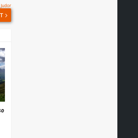
 Judor
T
so