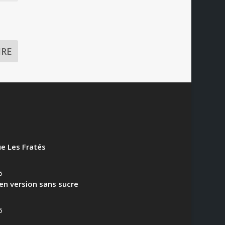
e Les Fratés
6
en version sans sucre
5