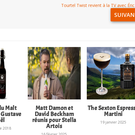
Tourtel Twist revient à la TV avec Éric
SUIVAN
du Malt
Matt Damon et
The Sexton Espres
 Gustave
David Beckham
Martini
ël
réunis pour Stella
19 janvier 2025
Artois
e 2018
16 février 2025