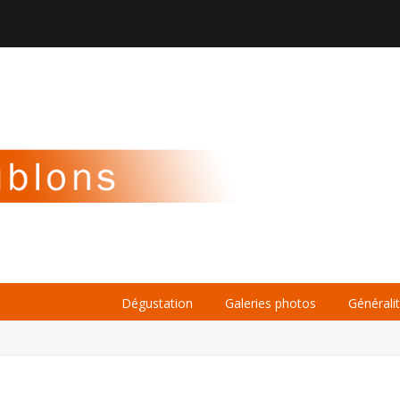

À PROPOS
LA BIÈRE
LE WHISKY
Dégustation
Galeries photos
Générali