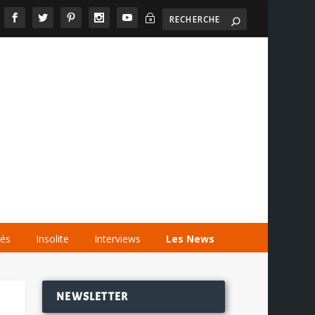
~

AGENDA
LES VIDÉOS
LES LIENS
tés
Insolite
Interviews
Les News
NEWSLETTER