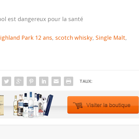
ool est dangereux pour la santé
ighland Park 12 ans
,
scotch whisky
,
Single Malt
,
TAUX: