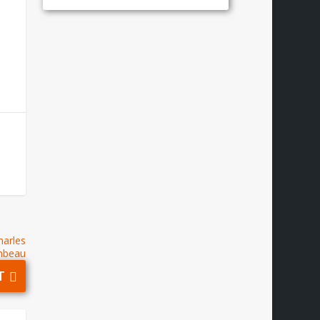
harles
mbeau
T