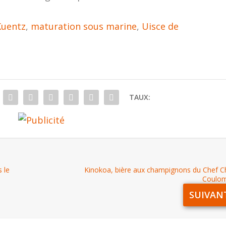
Kuentz
,
maturation sous marine
,
Uisce de
TAUX:
 le
Kinokoa, bière aux champignons du Chef C
Coulo
SUIVAN