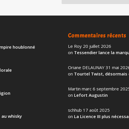
Commentaires récents
Le Roy
20 juillet 2026
 empire houblonné
on
Tessendier lance la marqu
Oriane DELAUNAY
31 mai 202
lorale
on
Tourtel Twist, désormais 
Martin marc
6 septembre 202
igion
on
Lefort Augustin
schhub
17 août 2025
l au whisky
on
La Licence III plus nécess