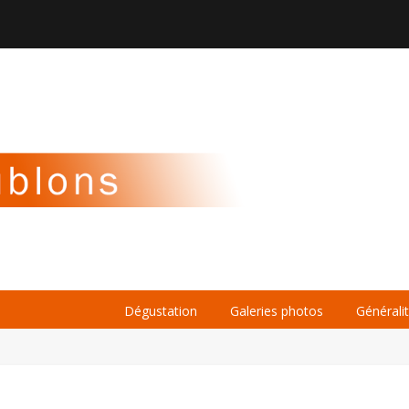

À PROPOS
LA BIÈRE
LE WHISKY
Dégustation
Galeries photos
Générali