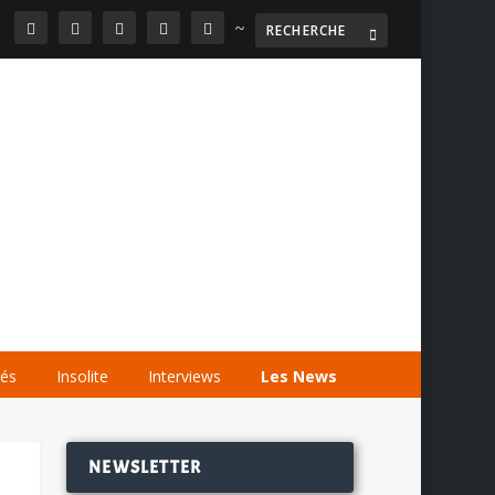
~

AGENDA
LES VIDÉOS
LES LIENS
tés
Insolite
Interviews
Les News
NEWSLETTER