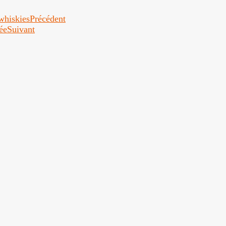
 whiskies
Précédent
ée
Suivant