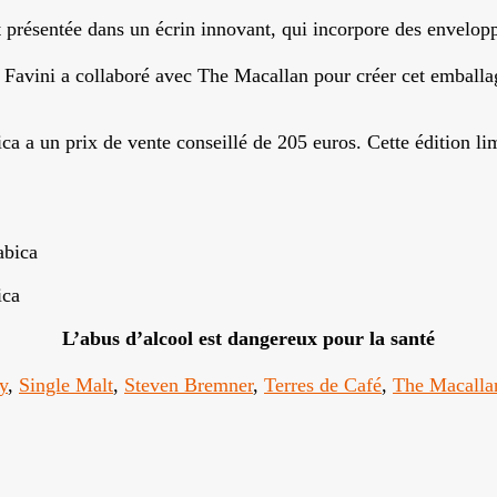
présentée dans un écrin innovant, qui incorpore des enveloppe
e Favini a collaboré avec The Macallan pour créer cet emball
a un prix de vente conseillé de 205 euros. Cette édition limit
ica
L’abus d’alcool est dangereux pour la santé
y
,
Single Malt
,
Steven Bremner
,
Terres de Café
,
The Macallan