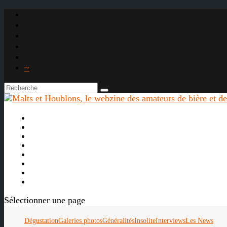
~

À propos
La bière
Le whisky
Agenda
Les vidéos
Les Liens

Sélectionner une page
Dégustation
Galeries photos
Généralités
Insolite
Interviews
Les News