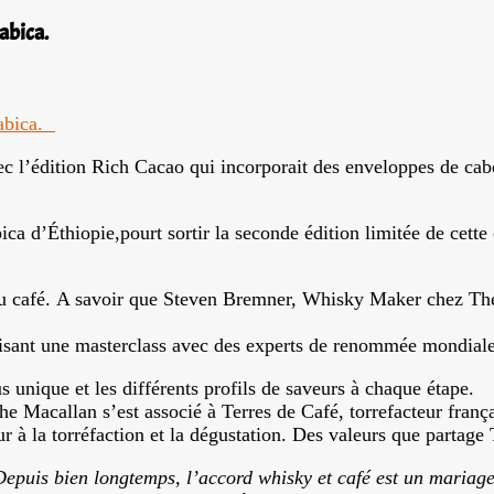
rabica.
c l’édition Rich Cacao qui incorporait des enveloppes de cabo
rabica d’Éthiopie,pourt sortir la seconde édition limitée de ce
 café. A savoir que Steven Bremner, Whisky Maker chez The 
rganisant une masterclass avec des experts de renommée mondi
us unique et les différents profils de saveurs à chaque étape.
The Macallan s’est associé à Terres de Café, torrefacteur franç
ur à la torréfaction et la dégustation. Des valeurs que partag
Depuis bien longtemps, l’accord whisky et café est un mariage