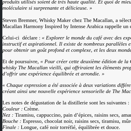
produits utilisés soient de très haute qualité. Et quoi de m
moléculaire si surprenante et délicieuse. »
Steven Bremner, Whisky Maker chez The Macallan, a sélection
Macallan Harmony Inspired by Intense Arabica rappelle un c
Celui-ci déclare :
« Explorer le monde du café avec des exper
instructif et aspirationnel. Il existe de nombreux parallèles
pour obtenir un goût profond et complexe, et les deux mondes
Et de poursuivre,
« Pour créer cette deuxième édition de la 
whisky The Macallan vieilli, qui offriraient les éléments pro
d’offrir une expérience équilibrée et arrondie. »
« Chaque expression a été associée à deux variations différe
créant ainsi une nouvelle expérience sensorielle de The Mac
Les notes de dégustation de la distillerie sont les suivantes :
Couleur :
Crème.
Nez :
Tiramisu, cappuccino, pain d’épices, raisins secs, ama
Bouche :
Espresso, chocolat noir, raisins secs, tiramisu, mûr
Finale :
Longue, café noir torréfié, équilibrée et douce.