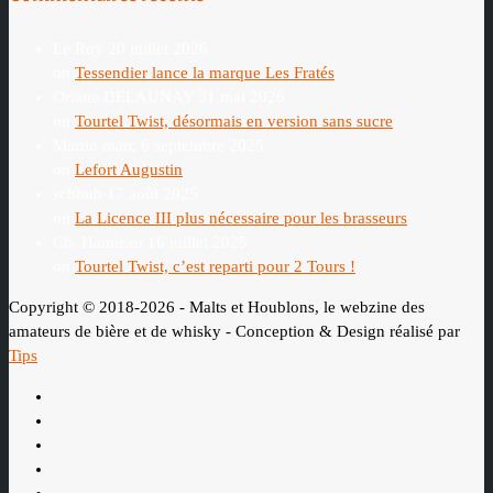
Le Roy
20 juillet 2026
on
Tessendier lance la marque Les Fratés
Oriane DELAUNAY
31 mai 2026
on
Tourtel Twist, désormais en version sans sucre
Martin marc
6 septembre 2025
on
Lefort Augustin
schhub
17 août 2025
on
La Licence III plus nécessaire pour les brasseurs
Ch. Hamieau
16 juillet 2025
on
Tourtel Twist, c’est reparti pour 2 Tours !
Copyright © 2018-2026 - Malts et Houblons, le webzine des
amateurs de bière et de whisky - Conception & Design réalisé par
Tips