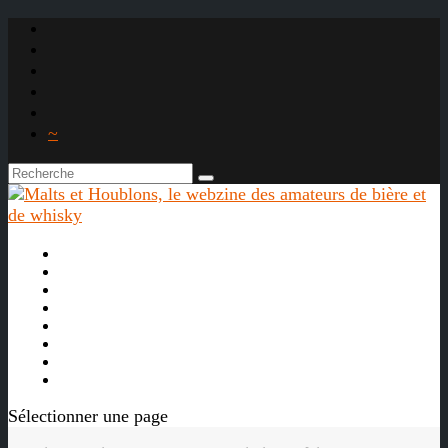
~

À propos
La bière
Le whisky
Agenda
Les vidéos
Les Liens

Sélectionner une page