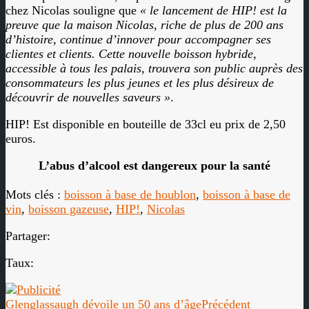
chez Nicolas souligne que
« le lancement de HIP! est la
preuve que la maison Nicolas, riche de plus de 200 ans
d’histoire, continue d’innover pour accompagner ses
clientes et clients. Cette nouvelle boisson hybride,
accessible à tous les palais, trouvera son public auprès des
consommateurs les plus jeunes et les plus désireux de
découvrir de nouvelles saveurs »
.
HIP! Est disponible en bouteille de 33cl eu prix de 2,50
euros.
L’abus d’alcool est dangereux pour la santé
Mots clés :
boisson à base de houblon
,
boisson à base de
vin
,
boisson gazeuse
,
HIP!
,
Nicolas
Partager:
Taux:
Glenglassaugh dévoile un 50 ans d’âge
Précédent