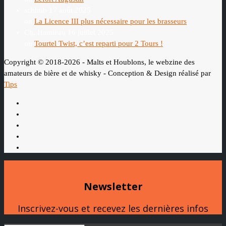
schhub
17 août 2025
on
La Licence III plus nécessaire pour les brasseurs
Ch. Hamieau
16 juillet 2025
on
Tourtel Twist, c’est reparti pour 2 Tours !
Copyright © 2018-2026 - Malts et Houblons, le webzine des
amateurs de bière et de whisky - Conception & Design réalisé par
Tips
Newsletter
Inscrivez-vous et recevez les dernières infos