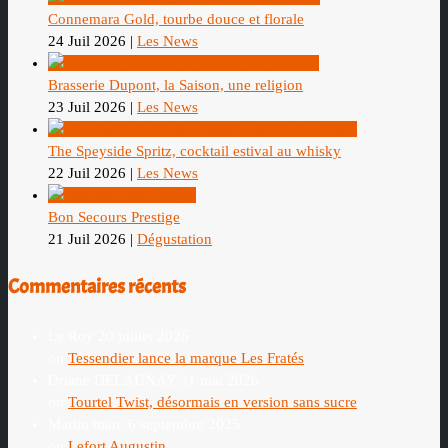
Connemara Gold, tourbe douce et florale
24 Juil 2026
|
Les News
Brasserie Dupont, la Saison, une religion
23 Juil 2026
|
Les News
The Speyside Spritz, cocktail estival au whisky
22 Juil 2026
|
Les News
Bon Secours Prestige
21 Juil 2026
|
Dégustation
Commentaires récents
Le Roy
20 juillet 2026
on
Tessendier lance la marque Les Fratés
Oriane DELAUNAY
31 mai 2026
on
Tourtel Twist, désormais en version sans sucre
Martin marc
6 septembre 2025
on
Lefort Augustin