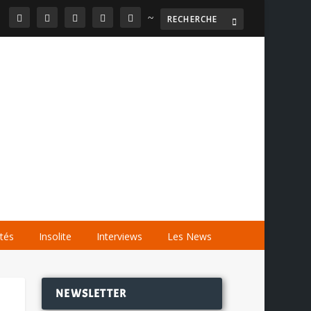
~

AGENDA
LES VIDÉOS
LES LIENS
ités
Insolite
Interviews
Les News
NEWSLETTER