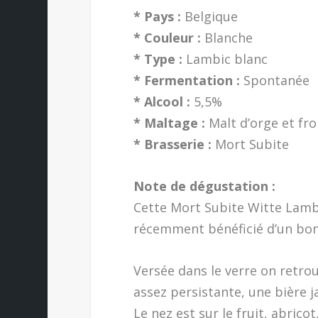
* Pays :
Belgique
* Couleur :
Blanche
* Type :
Lambic blanc
* Fermentation :
Spontanée
* Alcool :
5,5%
* Maltage :
Malt d’orge et fr
* Brasserie :
Mort Subite
Note de dégustation :
Cette Mort Subite Witte Lambi
récemment bénéficié d’un bon
Versée dans le verre on retr
assez persistante, une bière 
Le nez est sur le fruit, abrico