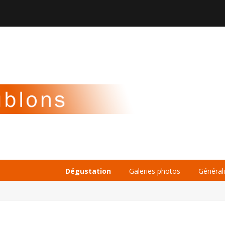

À PROPOS
LA BIÈRE
LE WHISKY
Dégustation
Galeries photos
Général