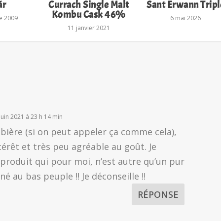
ãr
Currach Single Malt
Sant Erwann Tripl
Kombu Cask 46%
e 2009
6 mai 2026
11 janvier 2021
juin 2021 à 23 h 14 min
e bière (si on peut appeler ça comme cela),
térêt et très peu agréable au goût. Je
produit qui pour moi, n’est autre qu’un pur
 au bas peuple !! Je déconseille !!
RÉPONSE