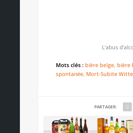
L’abus d’alc
Mots clés :
bière belge
,
bière
spontanée
,
Mort-Subite Witt
PARTAGER: