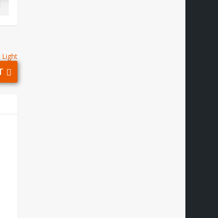
 Light
T