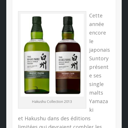
Cette
année
encore
le
japonais
Suntory
présent
e ses
single
malts
Yamaza
Hakushu Collection 2013
ki
et Hakushu dans des éditions
limitées qui devraient combler les