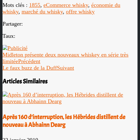
Mots clés :
1855
,
eCommerce whisky
,
économie du
whisky
,
marché du whisky
,
offre whisky
Partager:
Taux:
Midleton présente deux nouveaux whiskey en série très
limitée
Précédent
Le faux buzz de la Duff
Suivant
Articles Similaires
Après 160 d’interruption, les Hébrides distillent de
nouveau à Abhainn Dearg