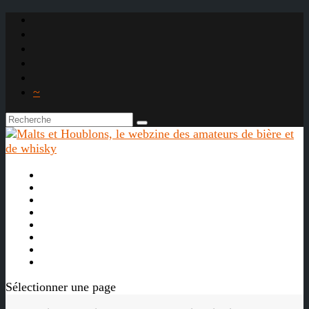
~

À propos
La bière
Le whisky
Agenda
Les vidéos
Les Liens

Sélectionner une page