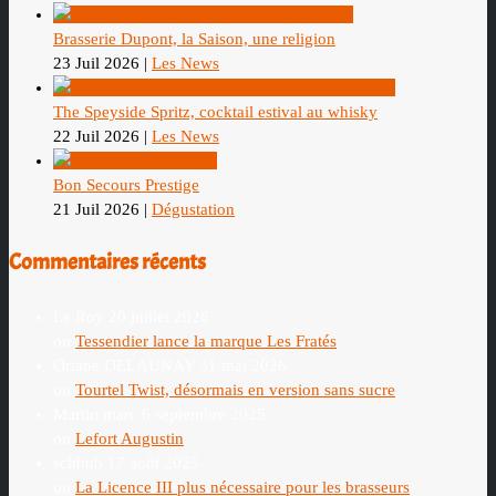
Brasserie Dupont, la Saison, une religion
23 Juil 2026
|
Les News
The Speyside Spritz, cocktail estival au whisky
22 Juil 2026
|
Les News
Bon Secours Prestige
21 Juil 2026
|
Dégustation
Commentaires récents
Le Roy
20 juillet 2026
on
Tessendier lance la marque Les Fratés
Oriane DELAUNAY
31 mai 2026
on
Tourtel Twist, désormais en version sans sucre
Martin marc
6 septembre 2025
on
Lefort Augustin
schhub
17 août 2025
on
La Licence III plus nécessaire pour les brasseurs